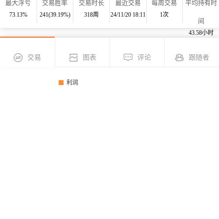
最大浮亏
交易胜率
交易时长
最近交易
每周交易
平均持有时
73.13%
241(39.19%)
318周
24/11/20 18:11
1次
间
43.58小时
交易
图表
评论
跟随者
利润