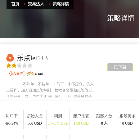
首页
交易达人
策略详情
策略详情
乐点let1+3
已下架
EA交易
不刷单，不抗单，非马丁，永不爆仓，仿人
工操作，加入自动风险控制，根据资金量和风险值自动
计算开仓手数，单单带止损止盈！！（此信号风险值
10%，直接净值倍数跟）
利润率
初始入金
利润
账户余额
跟随人数
跟随资金
495.34%
500 USD
2476.71 USD
1.00 USD
0 人
0 USD