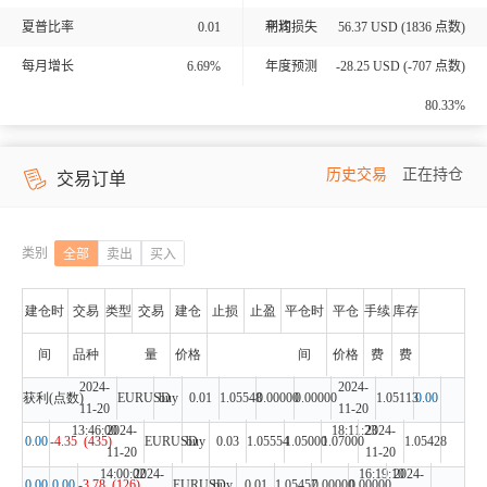
夏普比率
0.01
利润
平均损失
56.37
USD (
1836
点数)
每月增长
6.69%
年度预测
-28.25
USD (
-707
点数)
80.33%
历史交易
正在持仓
交易订单
类别
全部
卖出
买入