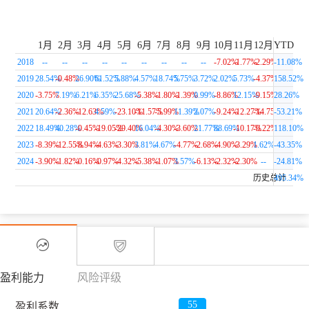
1月
2月
3月
4月
5月
6月
7月
8月
9月
10月
11月
12月
YTD
2018
--
--
--
--
--
--
--
--
--
-7.02
%
-1.77
%
-2.29
%
-11.08
%
2019
28.54
%
-0.48
%
26.90
%
61.52
%
5.88
%
4.57
%
18.74
%
5.75
%
3.72
%
2.02
%
5.73
%
-4.37
%
158.52
%
2020
-3.75
%
7.19
%
6.21
%
6.35
%
25.68
%
-5.38
%
-1.80
%
-1.39
%
0.99
%
-8.86
%
12.15
%
-9.15
%
28.26
%
2021
20.64
%
-2.36
%
-12.63
4.59
%
%
-23.10
-11.57
%
-5.99
%
%
11.39
%
2.07
%
-9.24
%
-12.27
-14.75
%
-53.21
%
%
2022
18.49
%
40.28
%
-0.45
%
-19.05
-29.40
%
16.04
%
%
-4.30
%
-3.60
%
21.77
%
88.69
%
-10.17
-0.22
%
%
118.10
%
2023
-8.39
%
-12.55
-8.94
%
%
-4.63
%
-3.30
%
3.81
%
4.67
%
-4.77
%
-2.68
%
-4.90
%
-3.29
%
1.62
%
-43.35
%
2024
-3.90
%
-1.82
%
-0.16
%
-0.97
%
-4.32
%
-5.38
%
-1.07
%
3.57
%
-6.13
%
-2.32
%
-2.30
%
--
-24.81
%
历史总计
495.34
%
盈利能力
风险评级
55
盈利系数