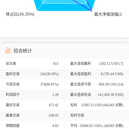
综合统计
总交易
615
最大连续赢利
1262.12 USD (7)
盈利交易
241(39.19%)
最大连续盈利
8 (795.44 USD)
亏损交易
374(60.81%)
最大连续亏损
-850.30 USD (14)
利润因子
1.29
最大连续失误
14 (-850.30 USD)
最好交易
673.42
毛利
13585.32
USD (
442363
点数)
最差交易
-530.05
毛利亏损
预期回报
4.03
平均
-10566.02
USD (
-264303
点数)